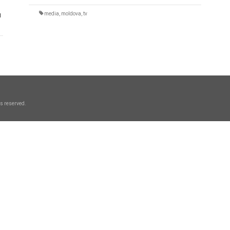
u
media
,
moldova
,
tv
s reserved.