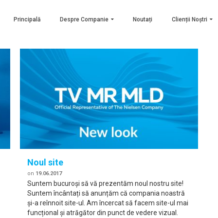
Principală
Despre Companie
Noutați
Clienții Noștri
Noul site
on
19.06.2017
Suntem bucuroși să vă prezentăm noul nostru site!
Suntem încântați să anunțăm că compania noastră
şi-a reînnoit site-ul. Am încercat să facem site-ul mai
funcțional și atrăgător din punct de vedere vizual.