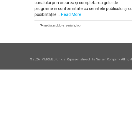
canalului prin crearea și completarea grilei de
programe în conformitate cu cerințele publicului și c
posibilitățile …
Read More
media
,
moldova
,
seriale
,
top
© 2026 TV MR MLD Official Representative of The Nielsen Company. All right