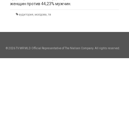
женщин против 44,23% мужчин.
аудитория
,
молдова
,
тв
© 2026 TV MR MLD Official Representative of The Nielsen Company. All rights reserved.